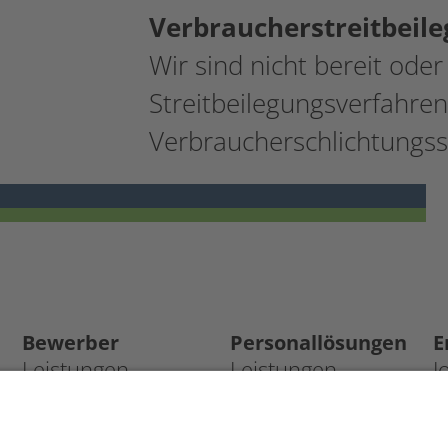
Verbraucherstreitbeile
Wir sind nicht bereit oder 
Streitbeilegungsverfahren
Verbraucherschlichtungss
Bewerber
Personallösungen
E
Leistungen
Leistungen
J
Initiativbewerbung
Personalanfrage
D