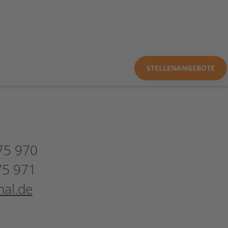
STELLENANGEBOTE
 75 970
75 971
al.de