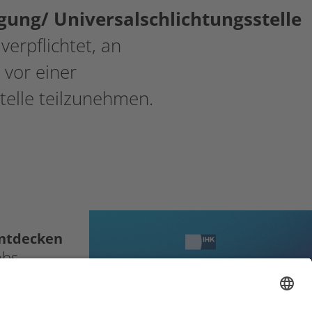
gung/ Universalschlichtungsstelle
verpflichtet, an
 vor einer
telle teilzunehmen.
ntdecken
obs
ownloads