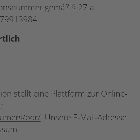
tionsnummer gemäß § 27 a
279913984
tlich
n stellt eine Plattform zur Online-
t:
sumers/odr/
. Unsere E-Mail-Adresse
ssum.