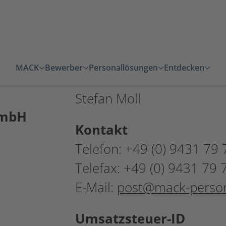
Vertreten durch
MACK
Bewerber
Personallösungen
Entdecken
Lilia Ermisch
Stefan Moll
GmbH
Kontakt
Telefon: +49 (0) 9431 79
Telefax: +49 (0) 9431 79 
E-Mail:
post@mack-person
Umsatzsteuer-ID